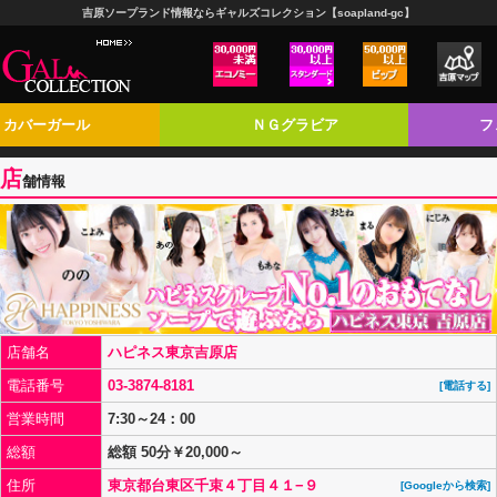
吉原ソープランド情報ならギャルズコレクション【soapland-gc】
カバーガール
ＮＧグラビア
フ
店
舗情報
店舗名
ハピネス東京吉原店
電話番号
03-3874-8181
[電話する]
営業時間
7:30～24：00
総額
総額 50分￥20,000～
住所
東京都台東区千束４丁目４１−９
[Googleから検索]