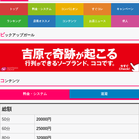
トップ
料金・システム
コンパニオン
すぐコレ
キャンペーン
ランキング
店長オススメ
コンテンツ
お店ニュース
求人
ピ
ックアップガール
コ
ンテンツ
料金・システム
送迎
総額
50分
20000円
60分
25000円
80分
32000円