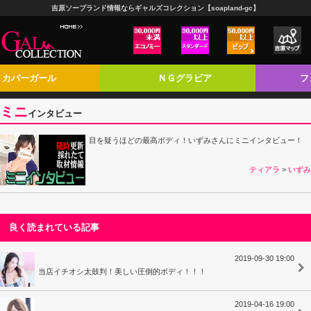
吉原ソープランド情報ならギャルズコレクション【soapland-gc】
カバーガール
ＮＧグラビア
フ
ミニ
インタビュー
目を疑うほどの最高ボディ！いずみさんにミニインタビュー！
ティアラ
>
いずみ
良く読まれている記事
2019-09-30 19:00
当店イチオシ太鼓判！美しい圧倒的ボディ！！！
2019-04-16 19:00