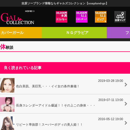
吉原ソープランド情報ならギャルズコレクション【soapland-gc】
カバーガール
ＮＧグラビア
フ
体
験談
良く読まれている記事
2019-03-28 19:00
色白美肌、美巨乳・・・イイ女の条件兼備！
2019-07-11 13:00
長身スレンダーアイドル爆誕！！その上この身体・・・
2016-05-12 19:00
リピート率抜群！スーパーボディの美人姫！！