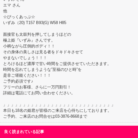
エマ さん
他
☆ぴっくあっぷ☆
いずみ（20) T157 B93(G) W58 H85
面接官も太鼓判を押してしまうほどの
極上姫『いずみ』さんです。
小柄ながら圧倒的ボディ！！
その身体の美しさは見る者をドキドキさせて
やまないでしょう！！！
とろけるほど濃厚で甘い時間をご提供させていただきます。
時間を忘れてしまうような”至福のひと時”を
是非ご堪能ください！！！
ご予約必須です♪
フリーのお客様、さらに一万円割引！
詳細は電話にてお問い合わせください。
」」」」」」」」」」」」」」」」」」」」」」」」」」」」
本日も18名の姫君が皆様のご来店を心待ちにしております。
ご予約、ご来店のお問合せは03-3876-8668まで
良く読まれている記事