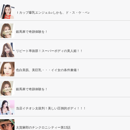
Ｉカップ爆乳エンジェル♪しかも、ド・ス・ケ・ベ♪
銀馬車で奇跡体験を！
リピート率抜群！スーパーボディの美人姫！！
色白美肌、美巨乳・・・イイ女の条件兼備！
銀馬車で奇跡体験を！
当店イチオシ太鼓判！美しい圧倒的ボディ！！！
太賀麻郎のチンクロニシティー第13話