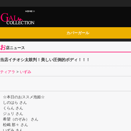
カバーガール
お
店ニュース
当店イチオシ太鼓判！美しい圧倒的ボディ！！！
ティアラ
>
いずみ
☆本日のおススメ泡姫☆
しのはら さん
くらん さん
ジュリ さん
希望（のぞみ） さん
松嶋 那々 さん
いずみ さん