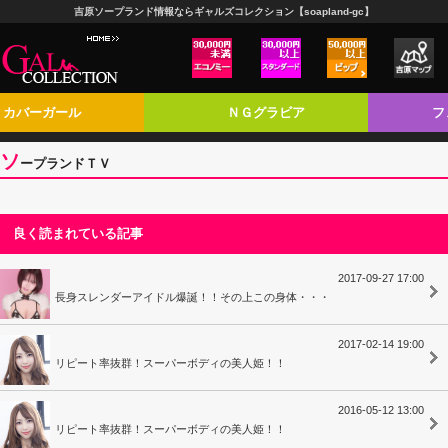
吉原ソープランド情報ならギャルズコレクション【soapland-gc】
カバーガール
ＮＧグラビア
フ
ソ
ープランドＴＶ
良く読まれている記事
2017-09-27 17:00
長身スレンダーアイドル爆誕！！その上この身体・・・
2017-02-14 19:00
リピート率抜群！スーパーボディの美人姫！！
2016-05-12 13:00
リピート率抜群！スーパーボディの美人姫！！