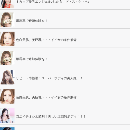
Ｉカップ爆乳エンジェル♪しかも、ド・ス・ケ・ベ♪
銀馬車で奇跡体験を！
色白美肌、美巨乳・・・イイ女の条件兼備！
銀馬車で奇跡体験を！
リピート率抜群！スーパーボディの美人姫！！
色白美肌、美巨乳・・・イイ女の条件兼備！
当店イチオシ太鼓判！美しい圧倒的ボディ！！！