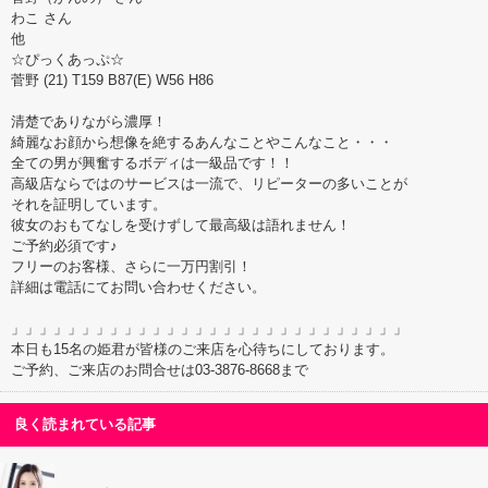
わこ さん
他
☆ぴっくあっぷ☆
菅野 (21) T159 B87(E) W56 H86
清楚でありながら濃厚！
綺麗なお顔から想像を絶するあんなことやこんなこと・・・
全ての男が興奮するボディは一級品です！！
高級店ならではのサービスは一流で、リピーターの多いことが
それを証明しています。
彼女のおもてなしを受けずして最高級は語れません！
ご予約必須です♪
フリーのお客様、さらに一万円割引！
詳細は電話にてお問い合わせください。
」」」」」」」」」」」」」」」」」」」」」」」」」」」」
本日も15名の姫君が皆様のご来店を心待ちにしております。
ご予約、ご来店のお問合せは03-3876-8668まで
良く読まれている記事