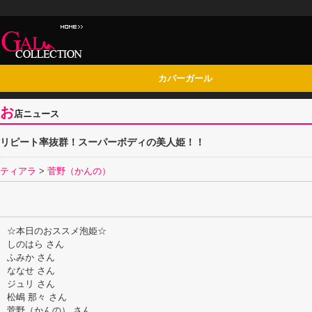
カバーガール
お
店ニュース
リピート率抜群！スーパーボディの美人姫！！
ティアラ
>
菅野（かんの）
☆本日のおススメ泡姫☆
しのはら さん
ふみか さん
ななせ さん
ジュリ さん
松嶋 那々 さん
菅野（かんの） さん