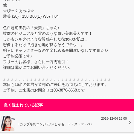
他
☆ぴっくあっぷ☆
愛美 (20) T158 B88(E) W57 H84
色白超絶美乳の「愛美」ちゃん♪
抜群のビジュアルと雪のような白い美肌美人です！
しかもシルクのような質感をした彼女のお肌は…
想像するだけで抱き心地が良さそうでモウ…。
明るいキャラクターなので楽しめる事間違いなしですヨ☆彡
ご予約必須です♪
フリーのお客様、さらに一万円割引！
詳細は電話にてお問い合わせください。
」」」」」」」」」」」」」」」」」」」」」」」」」」」」
本日も16名の姫君が皆様のご来店を心待ちにしております。
ご予約、ご来店のお問合せは03-3876-8668まで
良く読まれている記事
2018-12-04 15:00
Ｉカップ爆乳エンジェル♪しかも、ド・ス・ケ・ベ♪