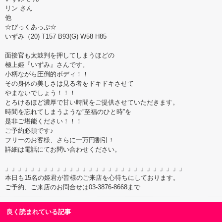
リン さん
他
☆ぴっくあっぷ☆
いずみ（20) T157 B93(G) W58 H85
面接官も太鼓判を押してしまうほどの
極上姫『いずみ』さんです。
小柄ながら圧倒的ボディ！！
その身体の美しさは見る者をドキドキさせて
やまないでしょう！！！
とろけるほど濃厚で甘い時間をご提供させていただきます。
時間を忘れてしまうような”至福のひと時”を
是非ご堪能ください！！！
ご予約必須です♪
フリーのお客様、さらに一万円割引！
詳細は電話にてお問い合わせください。
」」」」」」」」」」」」」」」」」」」」」」」」」」」」
本日も15名の姫君が皆様のご来店を心待ちにしております。
ご予約、ご来店のお問合せは03-3876-8668まで
良く読まれている記事