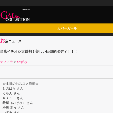
カバーガール
お
店ニュース
当店イチオシ太鼓判！美しい圧倒的ボディ！！！
ティアラ
>
いずみ
☆本日のおススメ泡姫☆
しのはら さん
くらん さん
ＫｉＫｉ さん
希望（のぞみ） さん
松嶋 那々 さん
いずみ さん