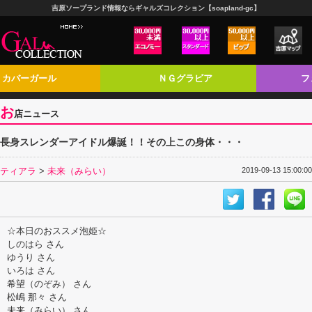
吉原ソープランド情報ならギャルズコレクション【soapland-gc】
カバーガール
ＮＧグラビア
フ
お
店ニュース
長身スレンダーアイドル爆誕！！その上この身体・・・
ティアラ
>
未来（みらい）
2019-09-13 15:00:00
☆本日のおススメ泡姫☆
しのはら さん
ゆうり さん
いろは さん
希望（のぞみ） さん
松嶋 那々 さん
未来（みらい） さん