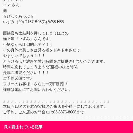
エマ さん
他
☆ぴっくあっぷ☆
いずみ（20) T157 B93(G) W58 H85
面接官も太鼓判を押してしまうほどの
極上姫『いずみ』さんです。
小柄ながら圧倒的ボディ！！
その身体の美しさは見る者をドキドキさせて
やまないでしょう！！！
とろけるほど濃厚で甘い時間をご提供させていただきます。
時間を忘れてしまうような”至福のひと時”を
是非ご堪能ください！！！
ご予約必須です♪
フリーのお客様、さらに一万円割引！
詳細は電話にてお問い合わせください。
」」」」」」」」」」」」」」」」」」」」」」」」」」」」
本日も18名の姫君が皆様のご来店を心待ちにしております。
ご予約、ご来店のお問合せは03-3876-8668まで
良く読まれている記事