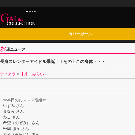
カバーガール
お
店ニュース
長身スレンダーアイドル爆誕！！その上この身体・・・
ティアラ
>
未来（みらい）
☆本日のおススメ泡姫☆
いずみ さん
まなみ さん
わこ さん
希望（のぞみ） さん
松嶋 那々 さん
未来（みらい） さん