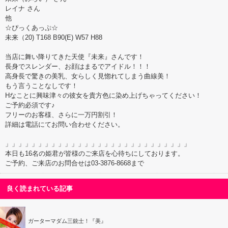
レイナ さん
他
☆ぴっくあっぷ☆
未来（20) T168 B90(E) W57 H88
当店に舞い降りてきた天使『未来』さんです！
長身でスレンダー、お顔はまるでアイドル！！！
高身長で驚きの美乳、女らしく見惚れてしまう曲線美！
もう言うことなしです！
Hなことに興味津々の彼女を貴方色に染め上げちゃってください！
ご予約必須です♪
フリーのお客様、さらに一万円割引！
詳細は電話にてお問い合わせください。
」」」」」」」」」」」」」」」」」」」」」」」」」」」」
本日も16名の姫君が皆様のご来店を心待ちにしております。
ご予約、ご来店のお問合せは03-3876-8668まで
良く読まれている記事
ガーターマダム三銃士！『美』