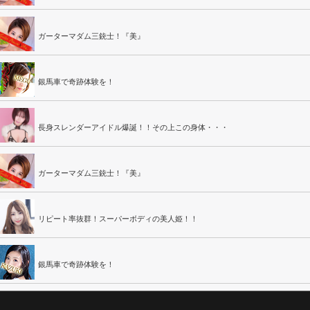
ガーターマダム三銃士！『美』
銀馬車で奇跡体験を！
長身スレンダーアイドル爆誕！！その上この身体・・・
ガーターマダム三銃士！『美』
リピート率抜群！スーパーボディの美人姫！！
銀馬車で奇跡体験を！