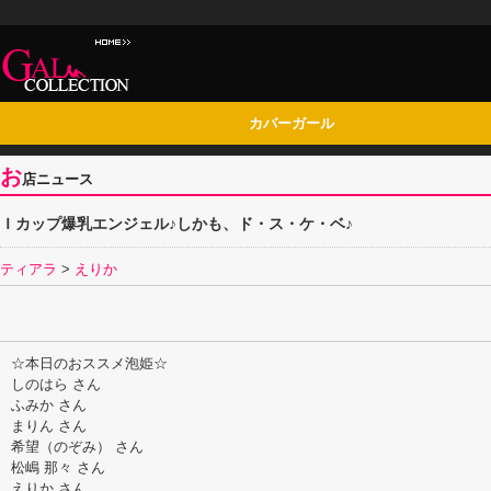
カバーガール
お
店ニュース
Ｉカップ爆乳エンジェル♪しかも、ド・ス・ケ・ベ♪
ティアラ
>
えりか
☆本日のおススメ泡姫☆
しのはら さん
ふみか さん
まりん さん
希望（のぞみ） さん
松嶋 那々 さん
えりか さん