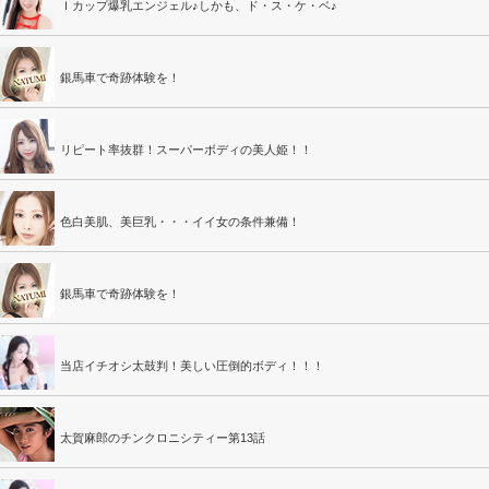
Ｉカップ爆乳エンジェル♪しかも、ド・ス・ケ・ベ♪
銀馬車で奇跡体験を！
リピート率抜群！スーパーボディの美人姫！！
色白美肌、美巨乳・・・イイ女の条件兼備！
銀馬車で奇跡体験を！
当店イチオシ太鼓判！美しい圧倒的ボディ！！！
太賀麻郎のチンクロニシティー第13話