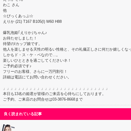
わこ さん
他
☆ぴっくあっぷ☆
えりか (21) T167 B105(I) W60 H88
爆乳泡姫｢えりか｣ちゃん♪
お待たせしました！
待望のIカップ娘です。
他人を楽しませる天性の明るい性格と、その礼儀正しさに何だか嬉しくな
しかもド・ス・ケ・ベなので…。
楽しいひとときを過ごしてくださいネ！
ご予約必須です♪
フリーのお客様、さらに一万円割引！
詳細は電話にてお問い合わせください。
」」」」」」」」」」」」」」」」」」」」」」」」」」」」
本日も13名の姫君が皆様のご来店を心待ちにしております。
ご予約、ご来店のお問合せは03-3876-8668まで
良く読まれている記事