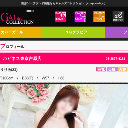
吉原ソープランド情報ならギャルズコレクション【soapland-gc】
カバーガール
ＮＧグラビア
フ
プ
ロフィール
ハピネス東京吉原店
03-3874-8181
りりあ(23)
T160cm / B88(F) / W57 / H88