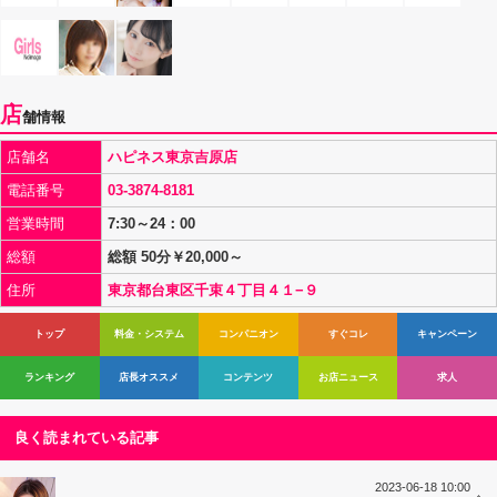
店
舗情報
店舗名
ハピネス東京吉原店
電話番号
03-3874-8181
営業時間
7:30～24：00
総額
総額 50分￥20,000～
住所
東京都台東区千束４丁目４１−９
トップ
料金・システム
コンパニオン
すぐコレ
キャンペーン
ランキング
店長オススメ
コンテンツ
お店ニュース
求人
良く読まれている記事
2023-06-18 10:00