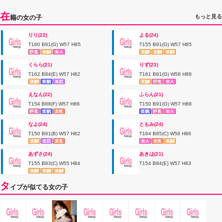
在
もっと見る
籍の女の子
りり(22)
よる(24)
T160 B91(G) W57 H85
T155 B91(G) W57 H85
くらら(21)
りず(23)
T162 B84(E) W57 H82
T161 B91(G) W56 H88
えなん(22)
ふらん(21)
T154 B88(F) W57 H86
T150 B91(G) W57 H88
なよ(24)
ともみ(24)
T150 B81(B) W57 H82
T164 B85(C) W56 H86
あずさ(24)
あきは(21)
T155 B83(C) W55 H84
T154 B84(E) W57 H83
タ
イプが似てる女の子