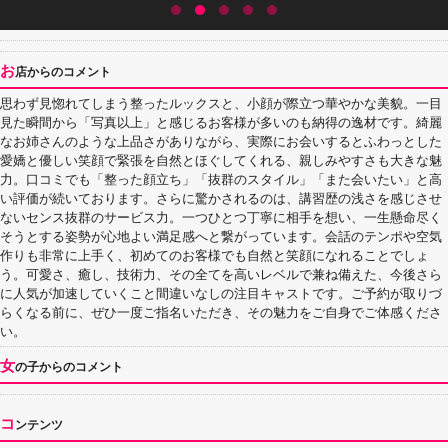
お
店からのコメント
思わず見惚れてしまう整ったルックスと、小顔が際立つ華やかな美貌。一目
見た瞬間から「写真以上」と感じるお客様が多いのも納得の逸材です。綺麗
なお姉さんのような上品さがありながら、実際にお会いするとふわっとした
愛嬌と優しい笑顔で緊張を自然とほぐしてくれる、親しみやすさも大きな魅
力。口コミでも「整った顔立ち」「抜群のスタイル」「また会いたい」と高
い評価が続いております。さらに驚かされるのは、講習歴の浅さを感じさせ
ないセンス抜群のサービス力。一つひとつ丁寧に相手を想い、一生懸命尽く
そうとする姿勢が心地よい満足感へと繋がっています。会話のテンポや空気
作りも非常に上手く、初めてのお客様でも自然と笑顔になれることでしょ
う。可愛さ、癒し、技術力、その全てを高いレベルで兼ね備えた、今後さら
に人気が加速していくこと間違いなしの注目キャストです。ご予約が取りづ
らくなる前に、ぜひ一度ご指名いただき、その魅力をご自身でご体感くださ
い。
女
の子からのコメント
コ
ンテンツ