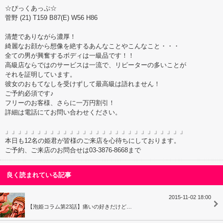
☆ぴっくあっぷ☆
菅野 (21) T159 B87(E) W56 H86
清楚でありながら濃厚！
綺麗なお顔から想像を絶するあんなことやこんなこと・・・
全ての男が興奮するボディは一級品です！！
高級店ならではのサービスは一流で、リピーターの多いことが
それを証明しています。
彼女のおもてなしを受けずして最高級は語れません！
ご予約必須です♪
フリーのお客様、さらに一万円割引！
詳細は電話にてお問い合わせください。
」」」」」」」」」」」」」」」」」」」」」」」」」」」」
本日も12名の姫君が皆様のご来店を心待ちにしております。
ご予約、ご来店のお問合せは03-3876-8668まで
良く読まれている記事
2015-11-02 18:00
【泡姫コラム第23話】痛いの好きだけど…