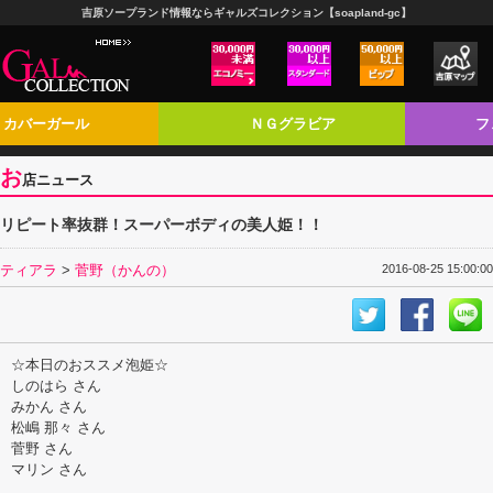
吉原ソープランド情報ならギャルズコレクション【soapland-gc】
カバーガール
ＮＧグラビア
フ
お
店ニュース
リピート率抜群！スーパーボディの美人姫！！
ティアラ
>
菅野（かんの）
2016-08-25 15:00:00
☆本日のおススメ泡姫☆
しのはら さん
みかん さん
松嶋 那々 さん
菅野 さん
マリン さん