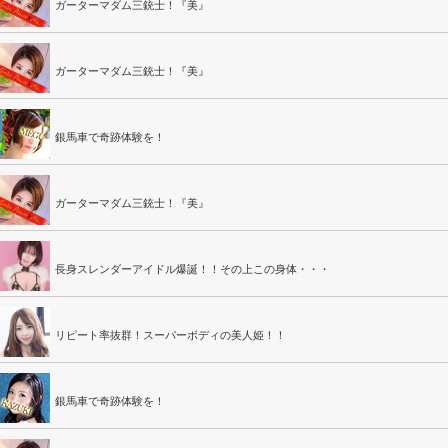
ガーターマダム三銃士！『美』
ガーターマダム三銃士！『美』
銀馬車で奇跡体験を！
ガーターマダム三銃士！『美』
長身スレンダーアイドル爆誕！！その上この身体・・・
リピート率抜群！スーパーボディの美人姫！！
銀馬車で奇跡体験を！