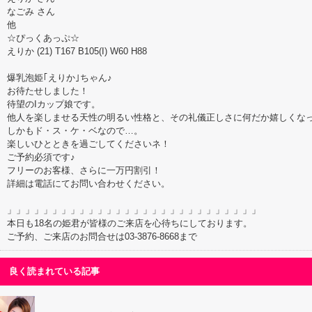
なごみ さん
他
☆ぴっくあっぷ☆
えりか (21) T167 B105(I) W60 H88
爆乳泡姫｢えりか｣ちゃん♪
お待たせしました！
待望のIカップ娘です。
他人を楽しませる天性の明るい性格と、その礼儀正しさに何だか嬉しくな
しかもド・ス・ケ・ベなので…。
楽しいひとときを過ごしてくださいネ！
ご予約必須です♪
フリーのお客様、さらに一万円割引！
詳細は電話にてお問い合わせください。
」」」」」」」」」」」」」」」」」」」」」」」」」」」」
本日も18名の姫君が皆様のご来店を心待ちにしております。
ご予約、ご来店のお問合せは03-3876-8668まで
良く読まれている記事