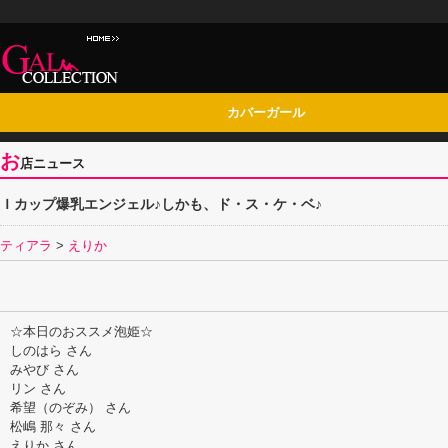
カバーガール
お
店ニュース
Ｉカップ爆乳エンジェル♪しかも、ド・ス・ケ・ベ♪
ティアラ
>
えりか
☆本日のおススメ泡姫☆
しのはら さん
みやび さん
リン さん
希望（のぞみ） さん
松嶋 那々 さん
えりか さん