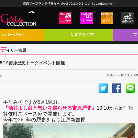
吉原ソープランド情報ならギャルズコレクション【soapland-gc】
カバーガール
ＮＧグラビア
フ
デ
イリー吉原
5/19吉原歴史トークイベント開催
>
2018-05-10 13:00:00
手前みそですが5月19日に
『酒井よし彦と想いを巡らせる吉原歴史』
19:10から新宿歌
舞伎町スペース扇で開催します。
今年で361年の歴史をもつ江戸新吉原。