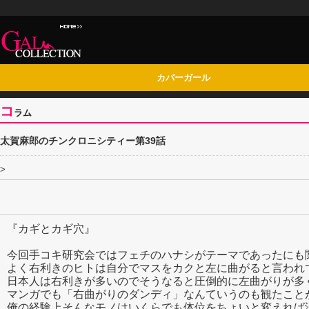
カバーガール
コ
ラム
太賀麻郎のチンクロニシティー第39話
>
『カギとカギ穴』
今回手コキ研究会ではフェチのハナシがテーマであったにも
よく右利きのヒトは自分でマスをカクと左に曲がると言われ
日本人は右利きが多いのでそうなると圧倒的に左曲がりが多
マンガでも「右曲がりのダンディ」なんていうのも観たこと
俺の経験上そんなモノはいくらでも体位をちょいと変えれば