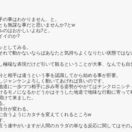
手の事はわかりません、と。
とも無謀な事だと思いませんか?とw
ルのはおかしいよね?と。
イイのか?
ッとしてみる。
それで動かないならばあなたと気持ちよくなりたい状態ではな
し極端な表現だけど引いて観るということが大事、なんでも自
分と相手は違うという事を認識してから始める事が肝要。
しジャンケンよろしく動いてあげれば良いのです。
地道に一歩づつ相手に歩み寄る姿勢がやがてはチンクロニシテ
けるモノになるかどうかはそうした地道で地味な行動に寄って
開けて来ました。
る。
自分が変わる。
に合うようにカタチを変えてくれるところw
す。
言う連中がいますが人間のカラダの単なる反応に関してはその