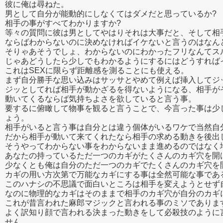
彼に俺は尋ねた。
男として自分が能動的にしなくてはダメだと思っているか?
相手の事がすべてわかりますか?
等々の質問に彼は男としてやはりそれは大事だと、そして相
ならばわからないのに決めなければイケないと言うのはなん
そりゃあそうでしょ、わからないのにわかったフリなんてス
じゃあどうしたら少しでもわかるようにするにはどうすれば
これはSEXに限らず距離感を測ることにも使える。
まず自分勝手な思い込みはサッサとやめて例えば挿入してジ
ジッとしてれば相手が動かざるを得ないようになる、相手が
動いてくるならば気持ちよさを欲していると言う事。
要するに俯瞰して物事を観ると言うことで、今言った事は少
ょう。
相手がいると言う事は自分とは違う個体がいるワケで当然自
だから相手が動いて来てくれたなら相手の求める動きを後出
そうやってわからない事をわからないまま進めるのではなく
あなたの持っているただ一つのカギがたくさんのカギ穴を開
少なくとも俺は自分のただ一つのカギでたくさんのカギ穴を
カギの用い方次第で万能なカギにする事は全然可能な事であ
このハナシの不思議で面白いところは相手を変えようとせず
なのに物理的なカギはそのままで相手のカギ穴が自分のカギ
これが昔言われた麻郎マジックと言われる事のミソでありま
よく訳知り顔で言われる決まった動きをして必殺技のように
せん。