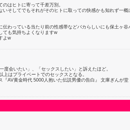
てのはヒトに寄って千差万別。
ないそしてでもそれがそのヒトに取っての快感かも知れず一概
に伝わっている当たり前の性感帯などバカらしいにも保土ヶ谷
しても気持ちよくなりますw
すよw
う一度会いたい」、「セックスしたい」と訴えたほど。
0人以上はプライベートでのセックスとなる。
AV黄金時代 5000人抱いた伝説男優の告白』 文庫ぎんが堂