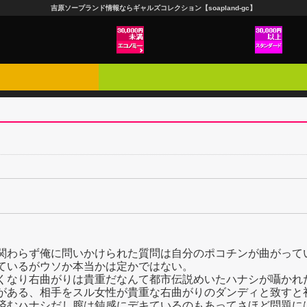
吉原ソープランド情報ならギャルズコレクション【soapland-gc】
関わらず俺に問いかけられた質問は自分のポコチンが曲がって
ているがウソか本当かは定かではない。
くなり右曲がりは貴重だなんて都市伝説めいたハナシが囁かれ
がある、相手をスル女性が貴重な右曲がりのダンディと致すと
済むハナシだし膣は鈍感にデキているのもあってさほど問題に