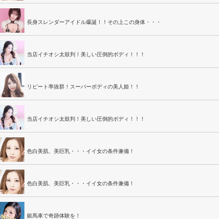
長身スレンダーアイドル爆誕！！その上この身体・・・
当店イチオシ太鼓判！美しい圧倒的ボディ！！！
リピート率抜群！スーパーボディの美人姫！！
当店イチオシ太鼓判！美しい圧倒的ボディ！！！
色白美肌、美巨乳・・・イイ女の条件兼備！
色白美肌、美巨乳・・・イイ女の条件兼備！
銀馬車で奇跡体験を！