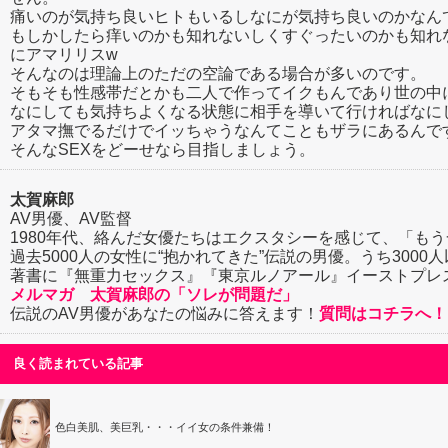
痛いのが気持ち良いヒトもいるしなにが気持ち良いのかなん
もしかしたら痒いのかも知れないしくすぐったいのかも知れ
にアマリリスw
そんなのは理論上のただの空論である場合が多いのです。
そもそも性感帯だとかも二人で作ってイクもんであり世の中
なにしても気持ちよくなる状態に相手を導いて行ければなに
アタマ撫でるだけでイッちゃうなんてこともザラにあるんで
そんなSEXをどーせなら目指しましょう。
太賀麻郎
AV男優、AV監督
1980年代、絡んだ女優たちはエクスタシーを感じて、「も
過去5000人の女性に“抱かれてきた”伝説の男優。うち300
著書に『無重力セックス』『東京ルノアール』イーストプレス『
メルマガ 太賀麻郎の「ソレが問題だ」
伝説のAV男優があなたの悩みに答えます！
質問はコチラへ！
良く読まれている記事
色白美肌、美巨乳・・・イイ女の条件兼備！