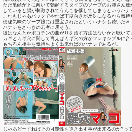
ただ亀頭が下に向いて勃起するタイプのソープのお姉さん達
していると腸が刺激されてうんこを催してしまうというハナ
これもじゃあバックでやれば丁度向きが反対になるから気持
便秘気味のソープ嬢には重宝されたというハナシも聴いたw
ハナシをさっきの若者に戻そう。
彼はなんとかポコチンの曲がりを治す方法はないかと聴いて
カギとカギ穴に関して言えばカギ穴の方がフレキシブルに合
もちろん相手を気持ちよく出来ればのハナシであるが。
じゃあどーすればその可能性を導き出す事が出来るのか?っ